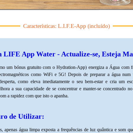
Características: L.I.F.E-App (incluído)
m LIFE App Water - Actualize-se, Esteja Ma
 um bónus gratuito com o Hydration-App) energiza a Água com frequên
ectromagnéticos como WiFi e 5G! Depois de preparar a água num v
desperta, como eleva imediatamente o seu bem-estar e cria um es
elhora a sua capacidade de se concentrar e manter-se concentrado no 
com a rapidez com que isto o apanha.
ro de Utilizar:
, apenas água limpa exposta a frequências de luz quântica e som que