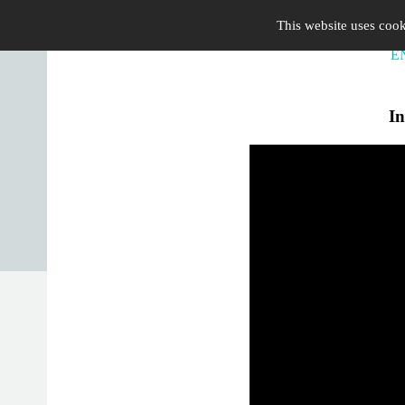
Home
>
PT
.
-
.
Portuguese
This website uses cook
E
In