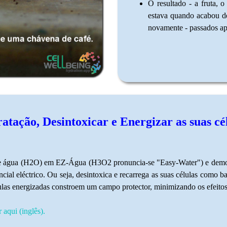
O resultado - a fruta, 
estava quando acabou de
novamente - passados ap
tação, Desintoxicar e Energizar as suas cél
 água (H2O) em EZ-Água (H3O2 pronuncia-se "Easy-Water") e demonstr
ial eléctrico. Ou seja, desintoxica e recarrega as suas células como ba
ulas energizadas constroem um campo protector, minimizando os efeitos 
aqui (inglês).