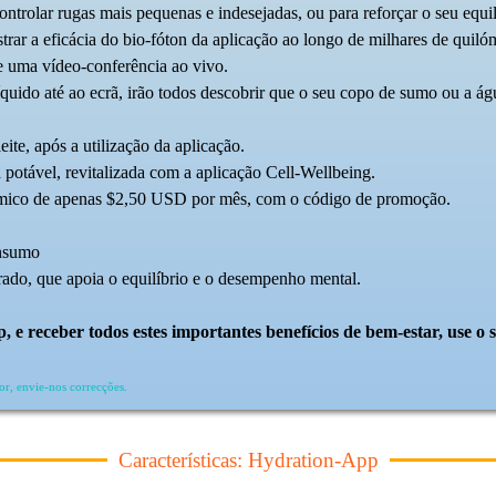
ntrolar rugas mais pequenas e indesejadas, ou para reforçar o seu equilí
ar a eficácia do bio-fóton da aplicação ao longo de milhares de quilóm
e uma vídeo-conferência ao vivo.
quido até ao ecrã, irão todos descobrir que o seu copo de sumo
ou a ág
te, após a utilização da aplicação.
potável, revitalizada com a aplicação Cell-Wellbeing.
ómico de apenas $2,50 USD por mês, com o código de promoção.
onsumo
rrado, que apoia o equilíbrio e o desempenho mental.
p, e receber todos estes importantes benefícios de bem-estar, use
or, envie-nos correcções.
Características: Hydration-App