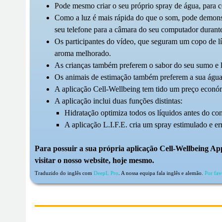
Pode mesmo criar o seu próprio spray de água, para co
Como a luz é mais rápida do que o som, pode demonstr
seu telefone para a câmara do seu computador durant
Os participantes do vídeo, que seguram um copo de lí
aroma melhorado.
As crianças também preferem o sabor do seu sumo e lei
Os animais de estimação também preferem a sua água 
A aplicação Cell-Wellbeing tem tido um preço econ
A aplicação inclui duas funções distintas:
Hidratação optimiza todos os líquidos antes do c
A aplicação L.I.F.E. cria um spray estimulado e e
Para possuir a sua própria aplicação Cell-Wellbeing Ap
visitar o nosso website, hoje mesmo.
Traduzido do inglês com
DeepL Pro
. A nossa equipa fala inglês e alemão.
Por fav