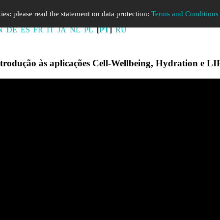
ies: please read the statement on data protection:
Terms and Conditions 
N
DE
ES
FR
IT
JA
NL
PL
[
PT
]
RU
trodução às aplicações Cell-Wellbeing, Hydration e L